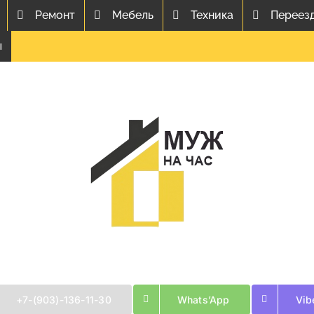
Ремонт
Мебель
Техника
Переез
ы
+7-(903)-136-11-30
Whats’App
Vib