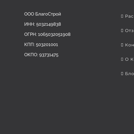
ООО БлагоСтрой
Рас
ИНН: 5032149838
Отз
ОГРН: ‎1065032051908
КПП: 503201001
Кон
ОКПО: 93731475
О К
Бло