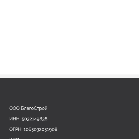
ООО БлагоСтрой
ИНН: 5032149838
ОГРН: ‎1065032051908