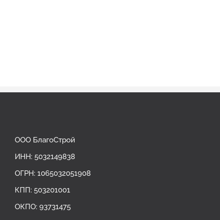
ООО БлагоСтрой
ИНН: 5032149838
ОГРН: ‎1065032051908
КПП: 503201001
ОКПО: 93731475