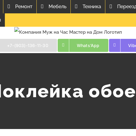
Ремонт
Мебель
Техника
Переез
ы
+7-(903)-136-11-30
Whats’App
Vib
Поклейка обое