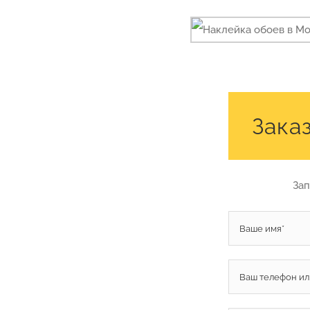
Зака
Зап