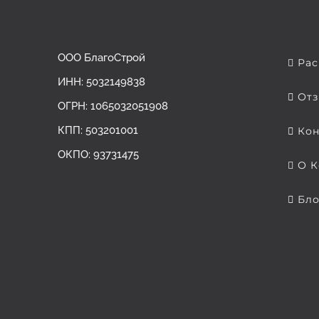
ООО БлагоСтрой
Рас
ИНН: 5032149838
Отз
ОГРН: ‎1065032051908
КПП: 503201001
Кон
ОКПО: 93731475
О К
Бло