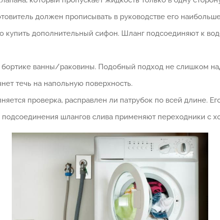
апана, который пропускает жидкость только в одну сторону
отовитель должен прописывать в руководстве его наибольш
о купить дополнительный сифон. Шланг подсоединяют к вод
а бортике ванны/раковины. Подобный подход не слишком над
нет течь на напольную поверхность.
яется проверка, расправлен ли патрубок по всей длине. Ег
 подсоединения шлангов слива применяют переходники с х