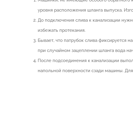
Машинки, не имеющие особого обратного кл
уровня расположения шланга выпуска. Изг
До подключения слива к канализации нужн
избежать протекания.
Бывает, что патрубок слива фиксируется н
при случайном зацеплении шланга вода нач
После подсоединения к канализации выполн
напольной поверхности сзади машины. Для