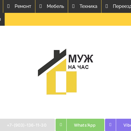
Ремонт
Мебель
Техника
Переез
ы
+7-(903)-136-11-30
Whats’App
Vib