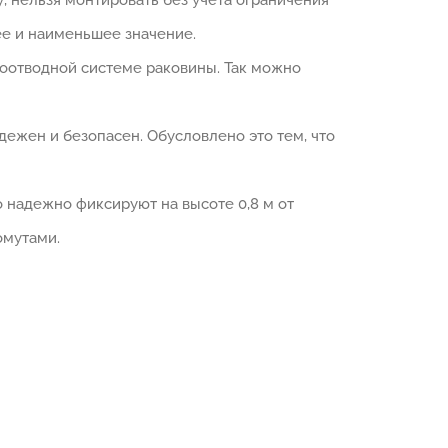
, нельзя монтировать без учета ограничения
ее и наименьшее значение.
оотводной системе раковины. Так можно
ежен и безопасен. Обусловлено это тем, что
о надежно фиксируют на высоте 0,8 м от
омутами.