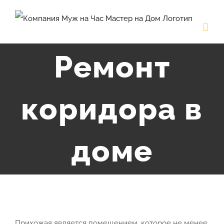
Skip
to
content
Ремонт
коридора в
доме
Прихожая является помещением, которое не менее