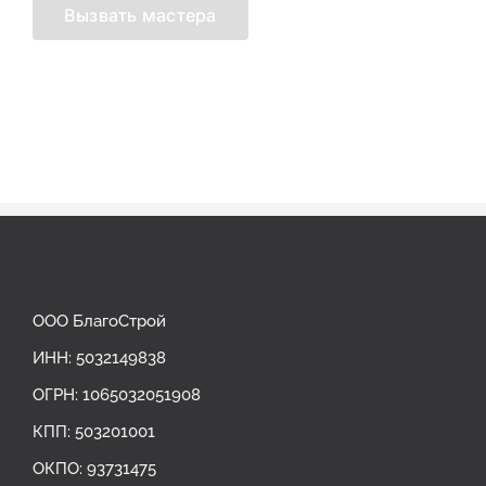
ООО БлагоСтрой
ИНН: 5032149838
ОГРН: ‎1065032051908
КПП: 503201001
ОКПО: 93731475