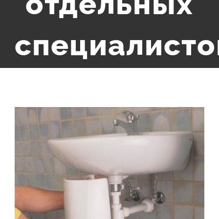
отдельных
специалисто
View
Larger
Image