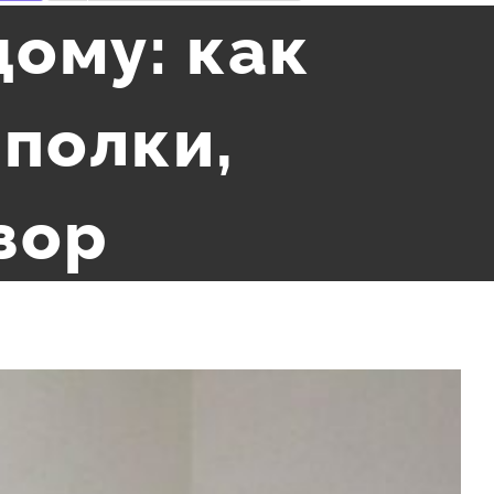
дому: как
 полки,
зор