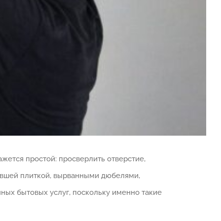
ажется простой: просверлить отверстие,
нувшей плиткой, вырванными дюбелями,
ных бытовых услуг, поскольку именно такие