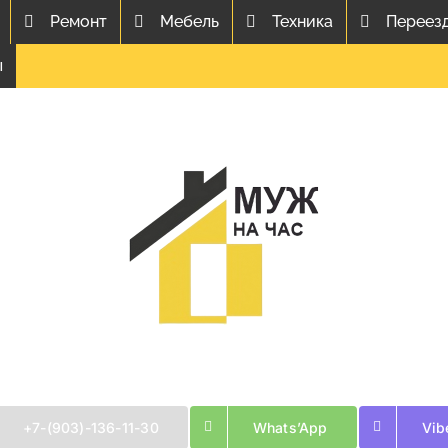
Ремонт
Мебель
Техника
Переез
ы
+7-(903)-136-11-30
Whats’App
Vib