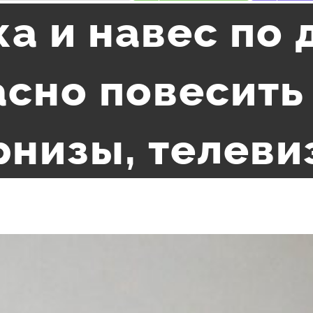
а и навес по 
сно повесить
рнизы, телеви