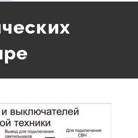
ических
ире