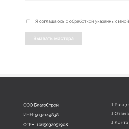
Я соглашаюсь с обработкой указанных мно
Расце
ООО БлагоСтрой
Отзы
ИНН: 5032149838
Конта
ОГРН: ‎1065032051908