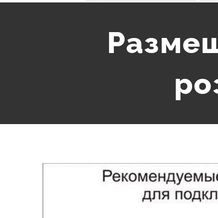
Размещ
ро
View
Larger
Image