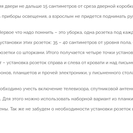
я двери не дальше 15 сантиметров от среза дверной коробки.
 приборы освещения, а взрослым не придется поднимать руки
Первое что надо помнить – это уборка, одна розетка под к
становки этих розеток: 35 – 40 сантиметров от уровня пола
озетки со шторками. Итого получается четыре точки установк
 – установка розеток справа и слева от кровати и над пись
фонов, планшетов и прочей электроники, у письменного стол
необходимо учесть включение телевизора, спутниковой антен
 Для этого можно использовать наборной вариант из планки,
мы. Так же не забудем о необходимости установки розеток 