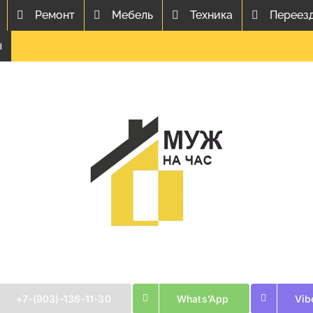
Ремонт
Мебель
Техника
Переез
ы
+7-(903)-136-11-30
Whats’App
Vib