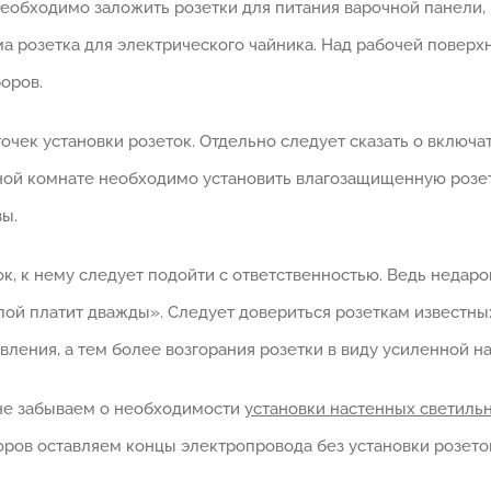
необходимо заложить розетки для питания варочной панели
а розетка для электрического чайника. Над рабочей поверх
оров.
точек установки розеток. Отдельно следует сказать о включа
анной комнате необходимо установить влагозащищенную розе
ы.
к, к нему следует подойти с ответственностью. Ведь недаром
упой платит дважды». Следует довериться розеткам известн
вления, а тем более возгорания розетки в виду усиленной н
не забываем о необходимости
установки настенных светиль
ров оставляем концы электропровода без установки розето