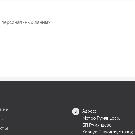
й персональных данных
нки
Адрес:
Метро Румянцево,
вы
БП Румянцево,
кты
Корпус Г, вход 11, этаж 3