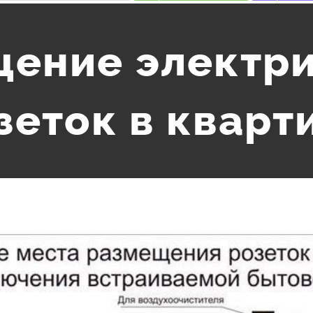
ение электр
зеток в кварт