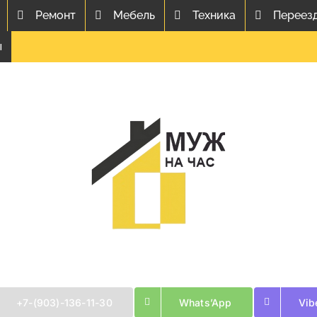
Ремонт
Мебель
Техника
Переез
ы
+7-(903)-136-11-30
Whats’App
Vib