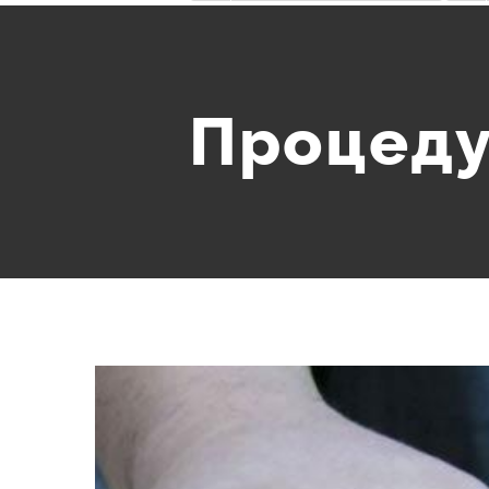
Процеду
View
Larger
Image